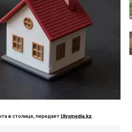
та в столице, передает
Ulysmedia.kz
.