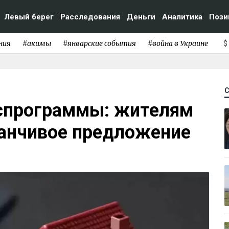
Левый берег
Расследования
Деньги
Аналитика
Пози
ния
#акимы
#январские события
#война в Украине
$
спрограммы: жителям
анчивое предложение