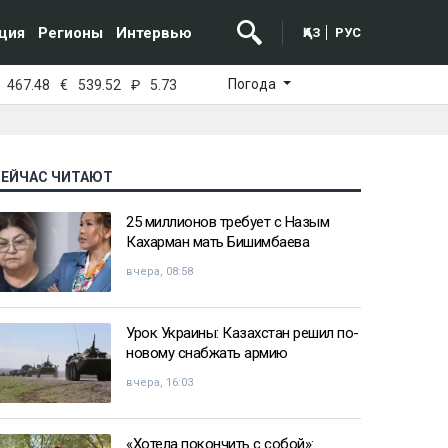
ция
Регионы
Интервью
ҚАЗ
РУС
Погода
467.48
€
539.52
₽
5.73
СЕЙЧАС ЧИТАЮТ
25 миллионов требует с Назым
Кахарман мать Бишимбаева
вчера, 08:58
Урок Украины: Казахстан решил по-
новому снабжать армию
вчера, 16:03
«Хотела покончить с собой»: