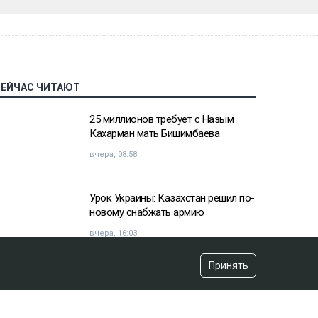
СЕЙЧАС ЧИТАЮТ
25 миллионов требует с Назым
Кахарман мать Бишимбаева
вчера, 08:58
Урок Украины: Казахстан решил по-
новому снабжать армию
вчера, 16:03
Принять
«Хотела покончить с собой»:
девочка подверглась травле после
изнасилования в Актобе