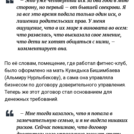
– Это уже четвертый иск за два года в мою
сторону, но первый – от бывшей свекрови. Я
за все это время подала только один иск, о
лишении родительских прав. У меня
ощущение, что в их мире я виновата во всем:
что развелась, что высказала свое мнение,
что дети не хотят общаться с ними, –
комментирует она.
По её словам, помещение, где работал фитнес-клуб,
было оформлено на мать Куандыка Бишимбаева
(Альмиру Нурлыбекову), а сама она управляла
бизнесом по договору доверительного управления.
Теперь же этот договор стал основанием для
денежных требований.
– Мне тогда казалось, что я попала в
замечательную семью, и я не видела никаких
рисков. Сейчас понимаю, что договор
доверительного управления может стать