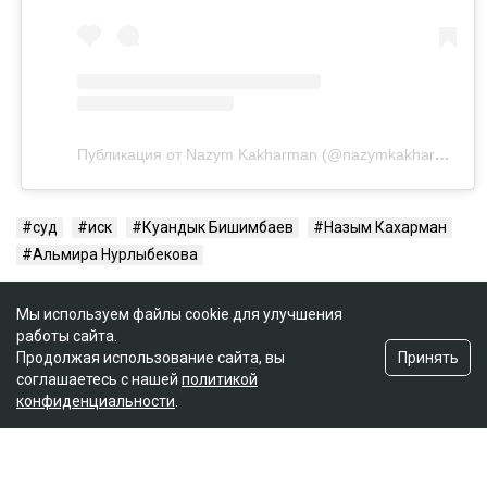
Публикация от Nazym Kakharman (@nazymkakharman)
суд
иск
Куандык Бишимбаев
Назым Кахарман
Альмира Нурлыбекова
Мы используем файлы cookie для улучшения
работы сайта.
Принять
Продолжая использование сайта, вы
соглашаетесь с нашей
политикой
конфиденциальности
.