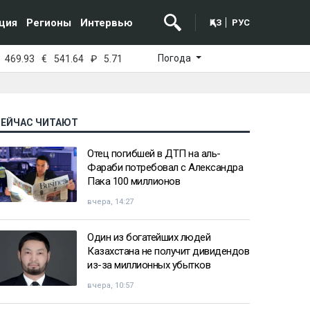
ция
Регионы
Интервью
ҚАЗ
РУС
Погода
469.93
€
541.64
₽
5.71
СЕЙЧАС ЧИТАЮТ
Отец погибшей в ДТП на аль-
Фараби потребовал с Александра
Пака 100 миллионов
вчера, 14:27
Один из богатейших людей
Казахстана не получит дивидендов
из-за миллионных убытков
вчера, 10:57