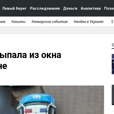
Левый берег
Расследования
Деньги
Аналитика
Пози
ния
#акимы
#январские события
#война в Украине
$
ыпала из окна
не