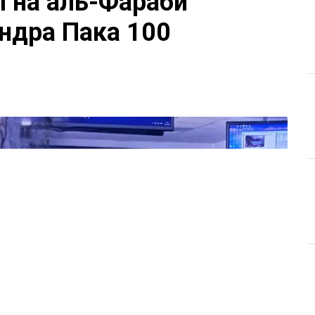
П на аль-Фараби
ндра Пака 100