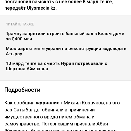
постановил взыскать с нее более 8 млрд тенге,
передаёт Ulysmedia.kz.
ЧИТАЙТЕ ТАКЖЕ
Трампу запретили строить бальный зал в Белом доме
за $400 млн
Миллиарды тенге украли на реконструкции водовода в
Атырау
10 млрд тенге за смерть Нурай потребовали с
Шерхана Аймахана
Подробности
Как сообщил
журналист
Михаил Козачков, на этот
раз Сатыбалды обвиняли в причинении
имущественного вреда путем обмана и
самоуправстве. Потерпевшим признали Абая
Жунусова - бывшего мужа ее сестры и прежнего