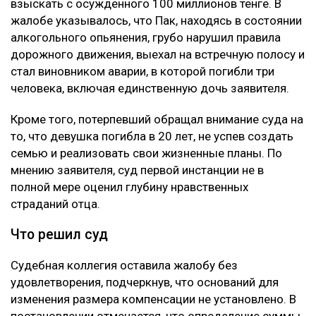
Курсы валют: сколько стоит доллар в обменниках
Казахстана 8 августа
Воздух может ухудшиться в нескольких городах
Казахстана 8 августа
Глубину страданий отца не оценили
Апелляцию подал потерпевший Шотенов Р.К. — отец
20-летней Томирис Кыдырбек, погибшей в аварии.
При этом сам приговор Александру Паку он не
оспаривал. Жалоба касалась только размера
компенсации морального вреда. В суде
потерпевшая сторона настаивала, что назначенные
ранее 10 миллионов тенге не соответствуют тяжести
последствий трагедии. Отец погибшей просил
взыскать с осужденного 100 миллионов тенге. В
жалобе указывалось, что Пак, находясь в состоянии