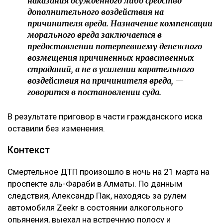
суда и производится с учетом конкретных
обстоятельств дела, характера нравственных
страданий потерпевшего, степени вины
осужденного, а также требований разумности и
справедливости. При этом апелляционная инстанция
отдельно указала, что несогласие потерпевшего с
присужденной суммой само по себе не
свидетельствует о незаконности судебного
решения.
Кроме того, суд напомнил, что компенсация
морального вреда не может использоваться как
дополнительное наказание для виновного.
– Компенсация морального вреда не является
мерой уголовной ответственности и не
может рассматриваться как способ усиления
наказания осужденного либо средство
дополнительного воздействия на
причинителя вреда. Назначение компенсации