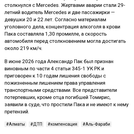
морального вреда заключается в
предоставлении потерпевшему денежного
возмещения причиненных нравственных
страданий, а не в усилении карательного
воздействия на причинителя вреда, —
говорится в постановлении суда.
В результате приговор в части гражданского иска
оставили без изменения.
Контекст
Смертельное ДТП произошло в ночь на 21 марта на
проспекте аль-Фараби в Алматы. По данным
следствия, Александр Пак, находясь за рулем
автомобиля Zeekr в состоянии алкогольного
опьянения, выехал на встречную полосу и
столкнулся с Mercedes. Жертвами аварии стали 29-
летний водитель Mercedes и две пассажирки —