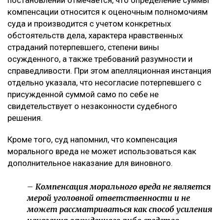
алкогольного опьянения, грубо нарушил правила
дорожного движения, выехал на встречную полосу и
стал виновником аварии, в которой погибли три
человека, включая единственную дочь заявителя.
Кроме того, потерпевший обращал внимание суда на
то, что девушка погибла в 20 лет, не успев создать
семью и реализовать свои жизненные планы. По
мнению заявителя, суд первой инстанции не в
полной мере оценил глубину нравственных
страданий отца.
Что решил суд
Судебная коллегия оставила жалобу без
удовлетворения, подчеркнув, что оснований для
изменения размера компенсации не установлено. В
постановлении отмечается, что определение суммы
компенсации относится к оценочным полномочиям