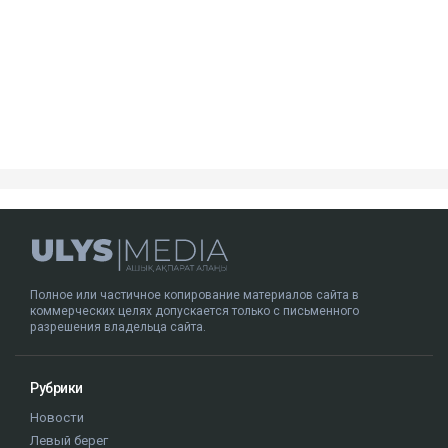
девушки 20 и 22 лет. Согласно материалам
уголовного дела, концентрация алкоголя в крови
Пака составляла 1,30 промилле, а скорость
автомобиля перед столкновением могла достигать
около 219 км/ч.
В июне 2026 года Александр Пак был признан
виновным по части 4 статьи 345-1 УК РК и
приговорен к 10 годам лишения свободы с
пожизненным лишением права управления
транспортными средствами. Все представители
потерпевших, кроме отца погибшей Томирис,
заявили в суде, что простили Пака и не имеют к нему
претензий.
Алматы
ДТП
компенсация
Аль-Фараби