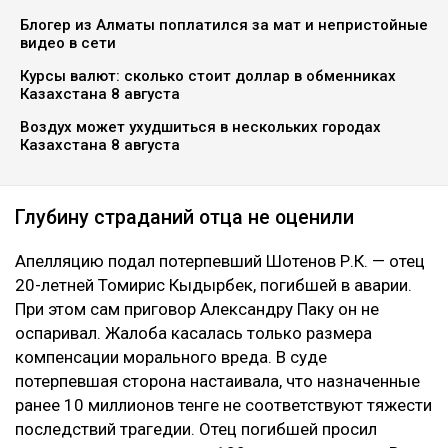
Коллаж Ulysmedia.kz
Апелляционный суд Алматы рассмотрел спор о
размере компенсации морального вреда по делу о
смертельном ДТП на проспекте аль-Фараби. Отец
одной из погибших в аварии девушек просил
увеличить выплату с 10 до 100 миллионов тенге,
сообщает Ulysmedia.kz.
ЧИТАЙТЕ ТАКЖЕ
Блогер из Алматы поплатился за мат и непристойные
видео в сети