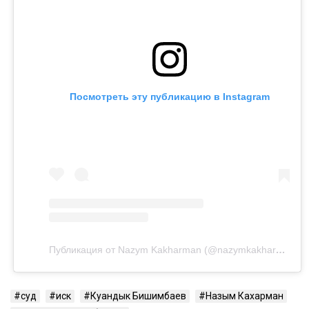
Посмотреть эту публикацию в Instagram
Публикация от Nazym Kakharman (@nazymkakharman)
суд
иск
Куандык Бишимбаев
Назым Кахарман