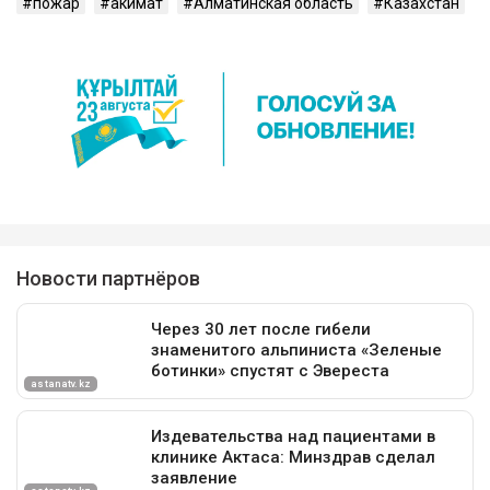
пожар
акимат
Алматинская область
Казахстан