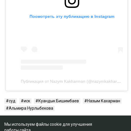
Посмотреть эту публикацию в Instagram
Публикация от Nazym Kakharman (@nazymkakharman)
суд
иск
Куандык Бишимбаев
Назым Кахарман
Альмира Нурлыбекова
Мы используем файлы cookie для улучшения
работы сайта.