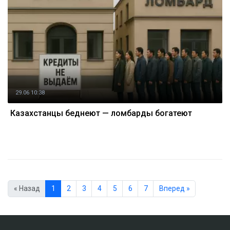
29.06 10:38
Казахстанцы беднеют — ломбарды богатеют
« Назад
1
2
3
4
5
6
7
Вперед »