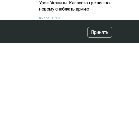
Урок Украины: Казахстан решил по-
новому снабжать армию
вчера, 16:03
Принять
«Хотела покончить с собой»:
девочка подверглась травле после
изнасилования в Актобе
вчера, 10:20
Владимир Зеленский договорился
с НАТО
вчера, 07:44