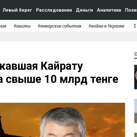
Левый берег
Расследования
Деньги
Аналитика
Пози
ния
#акимы
#январские события
#война в Украине
$
жавшая Кайрату
а свыше 10 млрд тенге