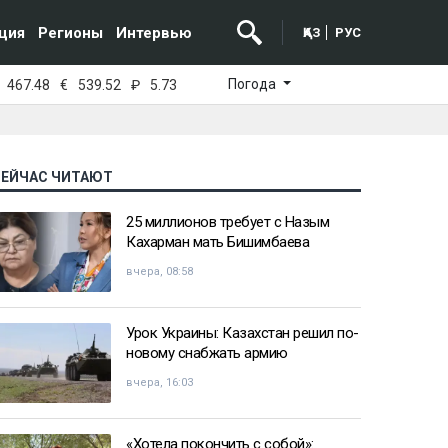
ция
Регионы
Интервью
ҚАЗ
РУС
Погода
467.48
€
539.52
₽
5.73
СЕЙЧАС ЧИТАЮТ
25 миллионов требует с Назым
Кахарман мать Бишимбаева
вчера, 08:58
Урок Украины: Казахстан решил по-
новому снабжать армию
вчера, 16:03
«Хотела покончить с собой»: