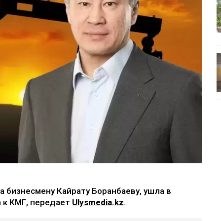
 бизнесмену Кайрату Боранбаеву, ушла в
а к КМГ, передает
Ulysmedia.kz
.