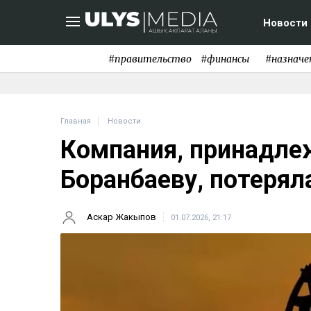
Новости
#правительство
#финансы
#назначе
Главная
Новости
Компания, принадле
Боранбаеву, потерял
Аскар Жакыпов
01.07.2026, 21:17