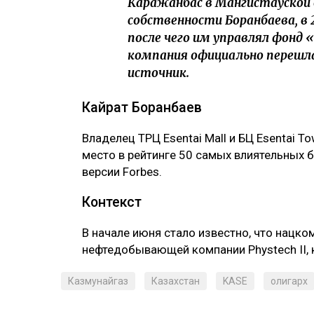
Каражанбас в Мангистауской 
собственности Боранбаева, в 
после чего им управлял фонд 
компания официально перешла
источник.
Кайрат Боранбаев
Владелец ТРЦ Esentai Mall и БЦ Esentai To
место в рейтинге 50 самых влиятельных 
версии Forbes.
Контекст
В начале июня стало известно, что нацк
нефтедобывающей компании Phystech II,
Казмунайгаз
Казахстан
KASE
олигарх