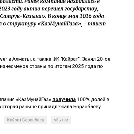
области. Ранее компания находилась в
2023 году актив перешел государству,
«Самрук-Казына». В конце мая 2026 года
 в структуру «КазМунайГаза», -
пишет
wer в Алматы, а также ФК "Кайрат". Занял 20-ое
бизнесменов страны по итогам 2025 года по
омпания «КазМунайГаз»
получила
100% долей в
 которая раньше принадлежала Боранбаеву.
Кайрат Боранбаев
убытки