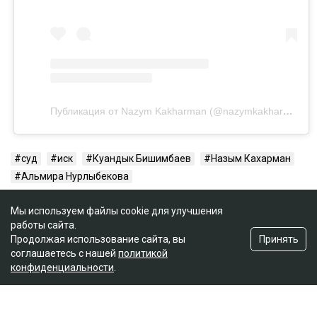
Публикация от Nazym Kakharman (@nazymkakharman)
суд
иск
Куандык Бишимбаев
Назым Кахарман
Альмира Нурлыбекова
Мы используем файлы cookie для улучшения
работы сайта.
Принять
Продолжая использование сайта, вы
соглашаетесь с нашей
политикой
конфиденциальности
.