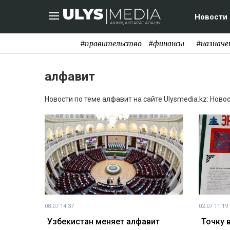
Новости
#правительство
#финансы
#назначе
алфавит
Новости по теме алфавит на сайте Ulysmedia.kz: Ново
08.07 14:37
02.07 11:19
Узбекистан меняет алфавит
Точку 