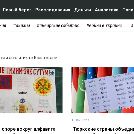
Левый берег
Расследования
Деньги
Аналитика
Пози
ния
#акимы
#январские события
#война в Украине
$
сти и аналитика в Казахстане
16.06 00:29
в споре вокруг алфавита
Тюркские страны объеди