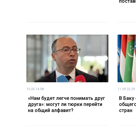
постав
15.05 14:08
11.09 22:29
«Нам будет легче понимать друг
В Баку
друга»: могут ли тюрки перейти
общего
на общий алфавит?
стран