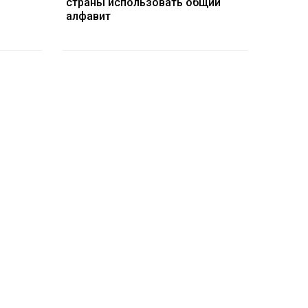
страны использовать общий
алфавит