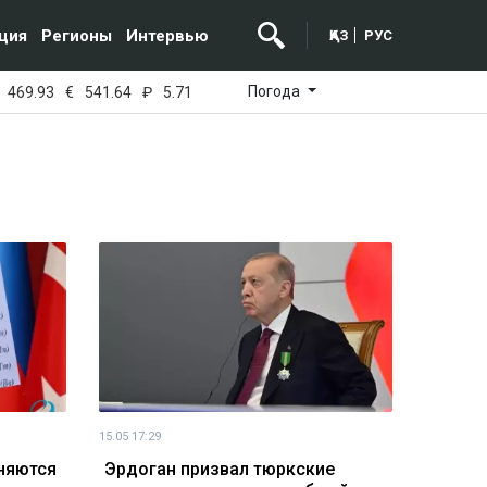
ция
Регионы
Интервью
ҚАЗ
РУС
Погода
469.93
€
541.64
₽
5.71
15.05 17:29
няются
Эрдоган призвал тюркские