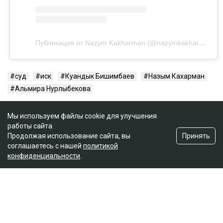
Публикация от Nazym Kakharman (@nazymkakharman)
суд
иск
Куандык Бишимбаев
Назым Кахарман
Альмира Нурлыбекова
Мы используем файлы cookie для улучшения
работы сайта.
Принять
Продолжая использование сайта, вы
соглашаетесь с нашей
политикой
конфиденциальности
.