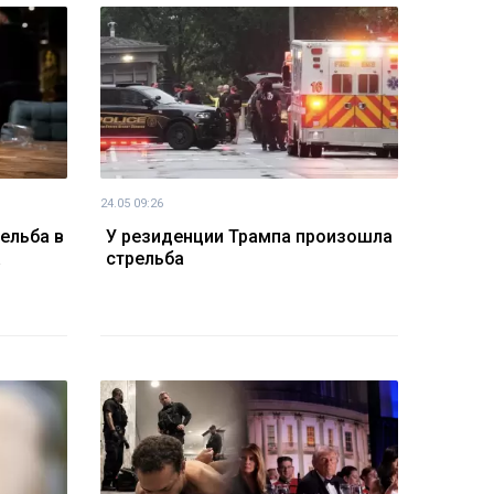
24.05 09:26
ельба в
У резиденции Трампа произошла
а
стрельба