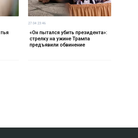
27.04 23:46
атья
«Он пытался убить президента»:
стрелку на ужине Трампа
предъявили обвинение