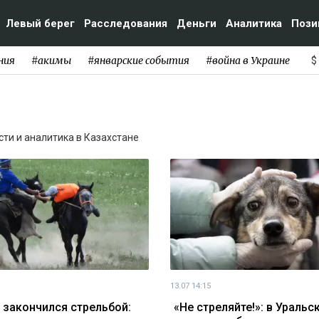
Левый берег
Расследования
Деньги
Аналитика
Пози
ния
#акимы
#январские события
#война в Украине
$
ости и аналитика в Казахстане
13.07 14:15
 закончился стрельбой:
«Не стреляйте!»: в Уральс