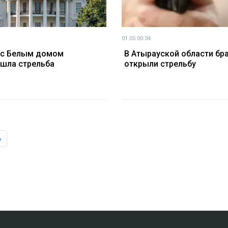
01.05 00:34
 с Белым домом
В Атырауской области бр
шла стрельба
открыли стрельбу
»