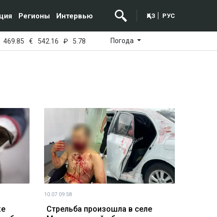
ция
Регионы
Интервью
ҚАЗ
РУС
Погода
469.85
€
542.16
₽
5.78
10.07 09:58
ке
Стрельба произошла в селе