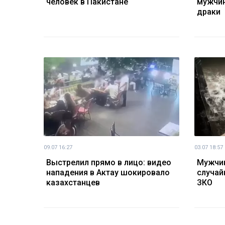
человек в Пакистане
мужчин
драки
09.07 16:27
03.07 18:57
Выстрелил прямо в лицо: видео
Мужчин
нападения в Актау шокировало
случай
казахстанцев
ЗКО