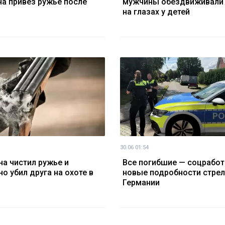
а привез ружье после
мужчины обездвиживали
на глазах у детей
30.06 01:54
а чистил ружье и
Все погибшие — соцработ
но убил друга на охоте в
новые подробности стрел
Германии