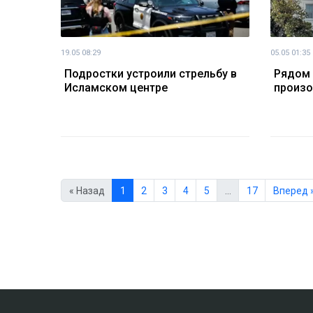
19.05 08:29
05.05 01:35
Подростки устроили стрельбу в
Рядом
Исламском центре
произо
« Назад
1
2
3
4
5
…
17
Вперед 