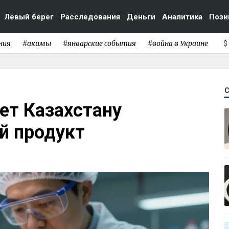
Левый берег
Расследования
Деньги
Аналитика
Пози
ния
#акимы
#январские события
#война в Украине
$
т Казахстану
й продукт