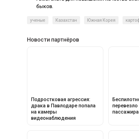
быков.
ученые
Казахстан
Южная Корея
карто