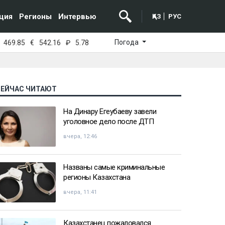
ция
Регионы
Интервью
ҚАЗ
РУС
Погода
469.85
€
542.16
₽
5.78
СЕЙЧАС ЧИТАЮТ
На Динару Егеубаеву завели
уголовное дело после ДТП
вчера, 12:46
Названы самые криминальные
регионы Казахстана
вчера, 11:41
Казахстанец пожаловался