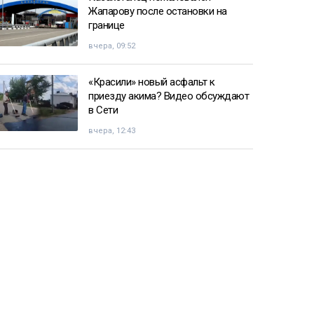
Жапарову после остановки на
границе
вчера, 09:52
«Красили» новый асфальт к
приезду акима? Видео обсуждают
в Сети
вчера, 12:43