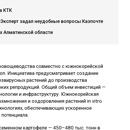
а КТК
 Эксперт задал неудобные вопросы Казпочте
ах Алматинской области
доовощеводства совместно с южнокорейской
ation. Инициатива предусматривает создание
езвирусных растений до производства
оких репродукций. Общий объем инвестиций —
хнологии и инфраструктуру. Южнокорейская
змножения и оздоровления растений in vitro.
ехнологиях, обеспечивающих ускоренное
 потенциала.
семенном картофеле — 450–480 тыс. тонн в