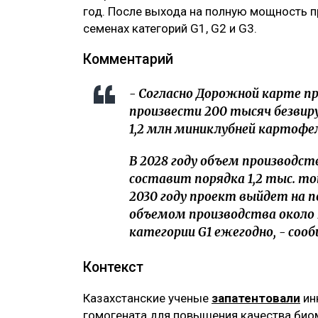
год. После выхода на полную мощность п
семенах категорий G1, G2 и G3.
Комментарий
- Согласно Дорожной карте пр
произвести 200 тысяч безвиру
1,2 млн миниклубней картофел
В 2028 году объем производст
составит порядка 1,2 тыс. тон
2030 году проект выйдет на
объемом производства около 
категории G1 ежегодно, - сооб
Контекст
Казахстанские ученые
запатентовали
ин
гомогената для повышения качества био