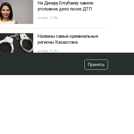
На Динару Егеубаеву завели
уголовное дело после ДТП
вчера, 12:46
Названы самые криминальные
регионы Казахстана
вчера, 11:41
Принять
Казахстанец пожаловался
Жапарову после остановки на
границе
вчера, 09:52
«Красили» новый асфальт к
приезду акима? Видео обсуждают
в Сети
вчера, 12:43