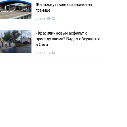
Жапарову после остановки на
границе
вчера, 09:52
«Красили» новый асфальт к
приезду акима? Видео обсуждают
в Сети
вчера, 12:43