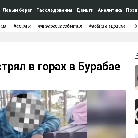
Левый берег
Расследования
Деньги
Аналитика
Пози
ния
#акимы
#январские события
#война в Украине
$
трял в горах в Бурабае