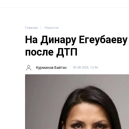
Главная
Новости
На Динару Егеубаеву
после ДТП
Курманов Байтас
05.08.2026, 12:46