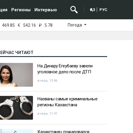
ция
Регионы
Интервью
ҚАЗ
РУС
Погода
469.85
€
542.16
₽
5.78
СЕЙЧАС ЧИТАЮТ
На Динару Егеубаеву завели
уголовное дело после ДТП
вчера, 12:46
Названы самые криминальные
регионы Казахстана
вчера, 11:41
Казахстанец пожаловался