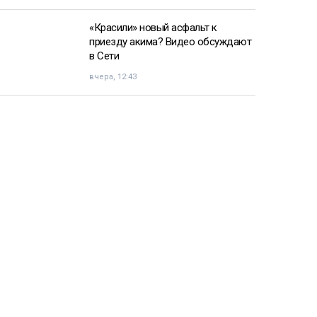
«Красили» новый асфальт к
приезду акима? Видео обсуждают
в Сети
вчера, 12:43