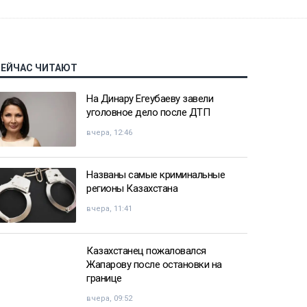
СЕЙЧАС ЧИТАЮТ
На Динару Егеубаеву завели
уголовное дело после ДТП
вчера, 12:46
Названы самые криминальные
регионы Казахстана
вчера, 11:41
Казахстанец пожаловался
Жапарову после остановки на
границе
вчера, 09:52