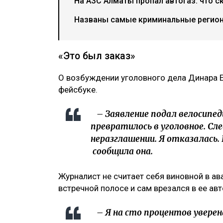
На АЗС Алматы пропал автогаз: что с
Названы самые криминальные регион
«Это был заказ»
О возбуждении уголовного дела Динара 
фейсбуке.
– Заявление подал велосипед
превратилось в уголовное. Сл
неразглашении. Я отказалась.
сообщила она.
Журналист не считает себя виновной в ав
встречной полосе и сам врезался в ее ав
– Я на сто процентов уверена