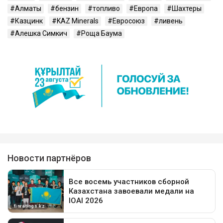
Алматы
бензин
топливо
Европа
Шахтеры
Казцинк
KAZ Minerals
Евросоюз
ливень
Алешка Симкич
Роща Баума