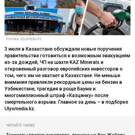
Коллаж Ulysmedia.kz
3 июля в Казахстане обсуждали новые поручения
правительства готовиться к возможным эвакуациям
из-за дождей, ЧП на шахте KAZ Minerals и
откровенный разговор европейских инвесторов о
том, чего им не хватает в Казахстане. Не меньше
внимания привлекли рекордные цены на бензин в
Узбекистане, трагедия в роще Баума и
многомиллионный штраф «Казцинку» после
смертельного взрыва. Главное за день – в подборке
Ulysmedia.kz.
ЧИТАЙТЕ ТАКЖЕ
Таксисты против аэропорта, техника на Кок-Жайляу,