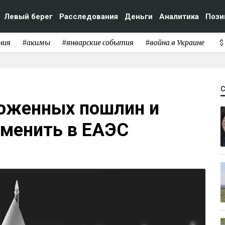
Левый берег
Расследования
Деньги
Аналитика
Пози
ния
#акимы
#январские события
#война в Украине
$
оженных пошлин и
зменить в ЕАЭС