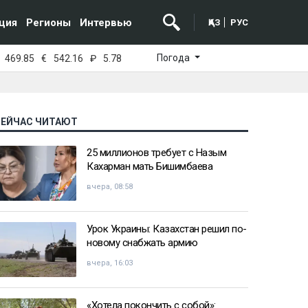
ция
Регионы
Интервью
ҚАЗ
РУС
Погода
469.85
€
542.16
₽
5.78
СЕЙЧАС ЧИТАЮТ
25 миллионов требует с Назым
Кахарман мать Бишимбаева
вчера, 08:58
Урок Украины: Казахстан решил по-
новому снабжать армию
вчера, 16:03
«Хотела покончить с собой»: