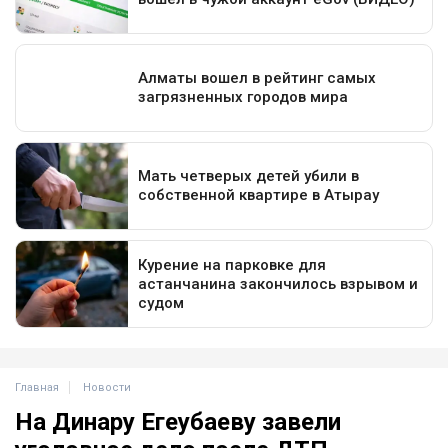
Главная
Новости
На Динару Егеубаеву завели