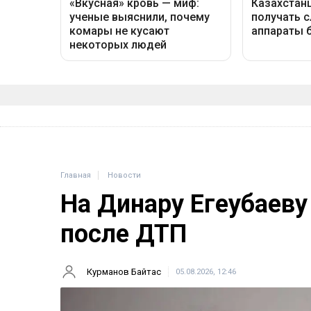
Главная
Новости
На Динару Егеубаеву
после ДТП
Курманов Байтас
05.08.2026, 12:46