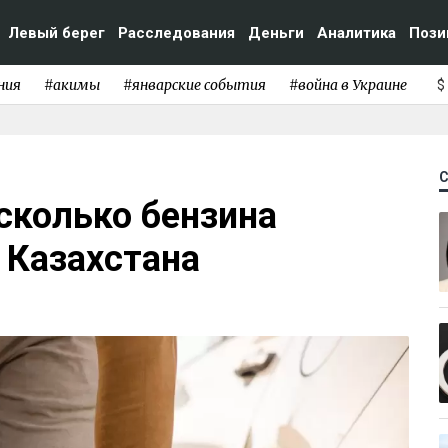
Левый берег
Расследования
Деньги
Аналитика
Пози
ния
#акимы
#январские события
#война в Украине
$
 сколько бензина
 Казахстана