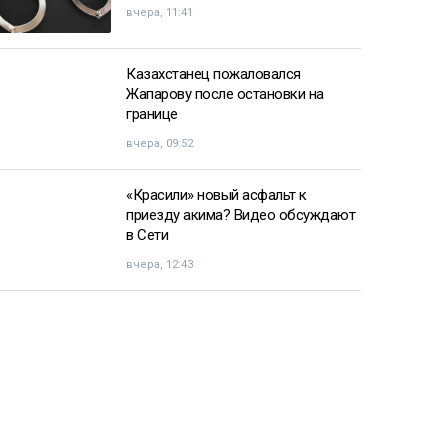
вчера, 11:41
Казахстанец пожаловался
Жапарову после остановки на
границе
вчера, 09:52
«Красили» новый асфальт к
приезду акима? Видео обсуждают
в Сети
вчера, 12:43