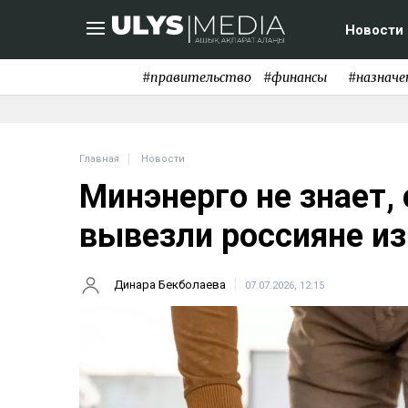
Новости
#правительство
#финансы
#назначе
Главная
Новости
Минэнерго не знает,
вывезли россияне из
Динара Бекболаева
07.07.2026, 12:15