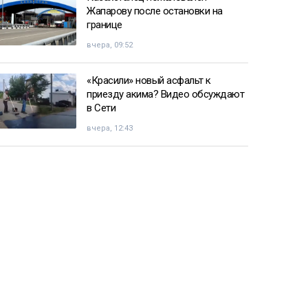
Жапарову после остановки на
границе
вчера, 09:52
«Красили» новый асфальт к
приезду акима? Видео обсуждают
в Сети
вчера, 12:43