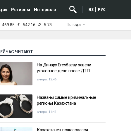
ция
Регионы
Интервью
ҚАЗ
РУС
Погода
469.85
€
542.16
₽
5.78
СЕЙЧАС ЧИТАЮТ
На Динару Егеубаеву завели
уголовное дело после ДТП
вчера, 12:46
Названы самые криминальные
регионы Казахстана
вчера, 11:41
Казахстанец пожаловался