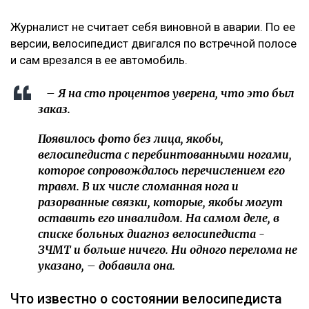
встревожили алматинцев
«Угрожал зарезать детей»: алматинка заявила о
нападении мужчины в парке
Водителям придется платить гораздо больше за
проезд по БАКАД
«Это был заказ»
О возбуждении уголовного дела Динара Егеубаева
рассказала
на своей странице в фейсбуке.
– Заявление подал велосипедист. За три дня
административное дело превратилось в
уголовное. Следователь требовал дать
подписку о неразглашении. Я отказалась.
Наложен запрет на выезд из страны, –
сообщила она.