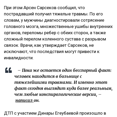
Журналист не считает себя виновной в аварии. По ее
версии, велосипедист двигался по встречной полосе
и сам врезался в ее автомобиль.
– Я на сто процентов уверена, что это был
заказ.
Появилось фото без лица, якобы,
велосипедиста с перебинтованными ногами,
которое сопровождалось перечислением его
травм. В их числе сломанная нога и
разорванные связки, которые, якобы могут
оставить его инвалидом. На самом деле, в
списке больных диагноз велосипедиста -
ЗЧМТ и больше ничего. Ни одного перелома не
указано, – добавила она.
Что известно о состоянии велосипедиста