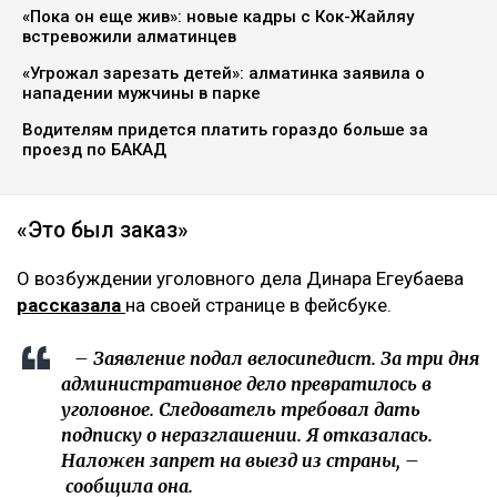
Главная
Новости
На Динару Егеубаеву завели
уголовное дело после ДТП
Курманов Байтас
05.08.2026, 12:46
Фото из аккаунта Динары Егеубаевой в соцсети
Журналисту запретили выезд из страны.
Расследование ведется по статье 345, части 1
Уголовного кодекса, сообщает Ulysmedia.kz.
ЧИТАЙТЕ ТАКЖЕ
«Пока он еще жив»: новые кадры с Кок-Жайляу