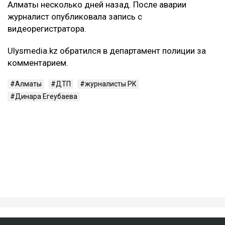
При этом Арсен Сарсеков сообщил, что
пострадавший получил тяжелые травмы. По его
словам, у мужчины диагностировали сотрясение
головного мозга, множественные ушибы внутренних
органов, переломы ребер с обеих сторон, а также
сложный перелом коленного сустава с разрывом
связок. Врачи, как утверждает Сарсеков, не
исключают, что последствия могут привести к
инвалидности.
– Пока же остается один бесспорный факт:
человек находится в больнице с
тяжелейшими травмами. И именно этот
факт сегодня выглядит куда более реальным,
чем любые конспирологические версии, –
написал
он.
ДТП с участием Динары Егеубаевой произошло в
Алматы несколько дней назад. После аварии