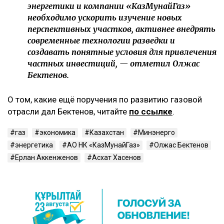
энергетики и компании «КазМунайГаз»
необходимо ускорить изучение новых
перспективных участков, активнее внедрять
современные технологии разведки и
создавать понятные условия для привлечения
частных инвестиций, — отметил Олжас
Бектенов.
О том, какие ещё поручения по развитию газовой
отрасли дал Бектенов, читайте
по ссылке
.
газ
экономика
Казахстан
Минэнерго
энергетика
АО НК «КазМунайГаз»
Олжас Бектенов
Ерлан Аккенженов
Асхат Хасенов