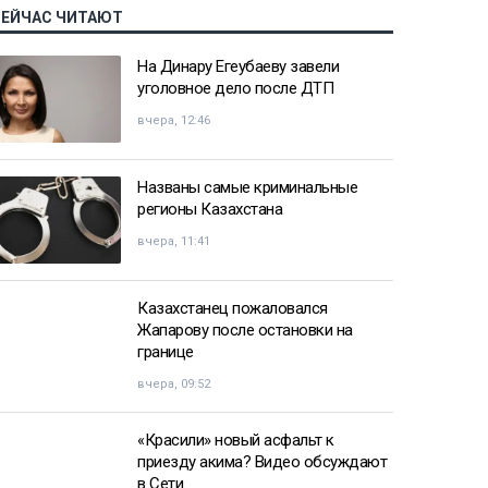
СЕЙЧАС ЧИТАЮТ
На Динару Егеубаеву завели
уголовное дело после ДТП
вчера, 12:46
Названы самые криминальные
регионы Казахстана
вчера, 11:41
Казахстанец пожаловался
Жапарову после остановки на
границе
вчера, 09:52
«Красили» новый асфальт к
приезду акима? Видео обсуждают
в Сети