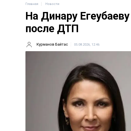
Главная
Новости
На Динару Егеубаеву
после ДТП
Курманов Байтас
05.08.2026, 12:46