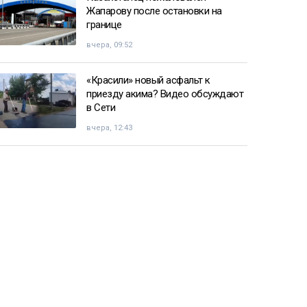
Жапарову после остановки на
границе
вчера, 09:52
«Красили» новый асфальт к
приезду акима? Видео обсуждают
в Сети
вчера, 12:43