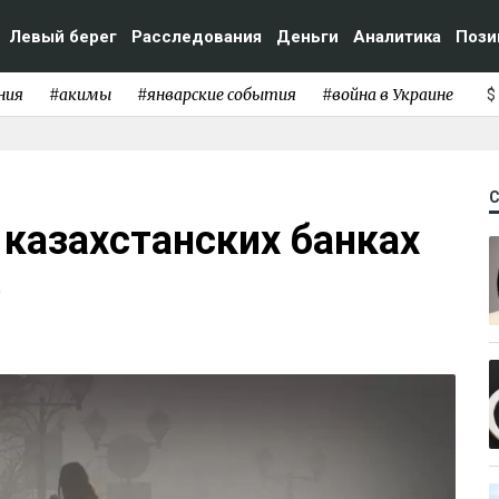
Левый берег
Расследования
Деньги
Аналитика
Пози
ния
#акимы
#январские события
#война в Украине
$
 казахстанских банках
е