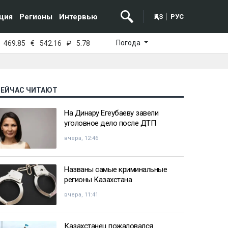
ция
Регионы
Интервью
ҚАЗ
РУС
Погода
469.85
€
542.16
₽
5.78
СЕЙЧАС ЧИТАЮТ
На Динару Егеубаеву завели
уголовное дело после ДТП
вчера, 12:46
Названы самые криминальные
регионы Казахстана
вчера, 11:41
Казахстанец пожаловался