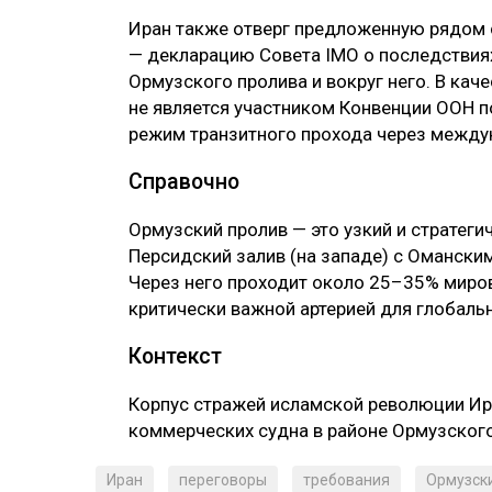
Иран также отверг предложенную рядом с
— декларацию Совета IMO о последствиях
Ормузского пролива и вокруг него. В кач
не является участником Конвенции ООН п
режим транзитного прохода через между
Справочно
‎Ормузский пролив — это узкий и страте
Персидский залив (на западе) с Омански
Через него проходит около 25–35% миров
критически важной артерией для глобаль
Контекст
Корпус стражей исламской революции И
коммерческих судна в районе Ормузског
Иран
переговоры
требования
Ормузск