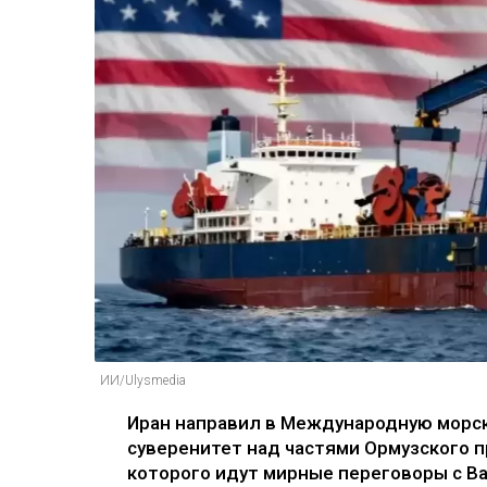
ИИ/Ulysmedia
Иран направил в Международную морск
суверенитет над частями Ормузского п
которого идут мирные переговоры с В