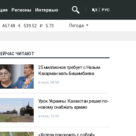
ция
Регионы
Интервью
ҚАЗ
РУС
Погода
467.48
€
539.52
₽
5.73
СЕЙЧАС ЧИТАЮТ
25 миллионов требует с Назым
Кахарман мать Бишимбаева
вчера, 08:58
Урок Украины: Казахстан решил по-
новому снабжать армию
вчера, 16:03
«Хотела покончить с собой»: