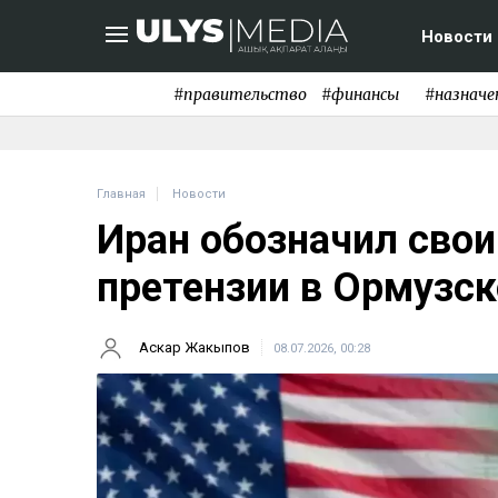
Новости
#правительство
#финансы
#назначе
Главная
Новости
Иран обозначил сво
претензии в Ормузс
Аскар Жакыпов
08.07.2026, 00:28