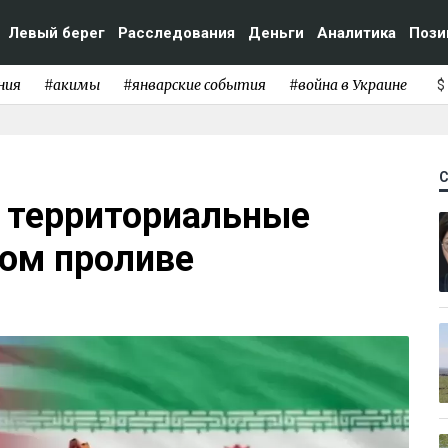
Левый берег
Расследования
Деньги
Аналитика
Пози
ния
#акимы
#январские события
#война в Украине
$
и территориальные
ком проливе