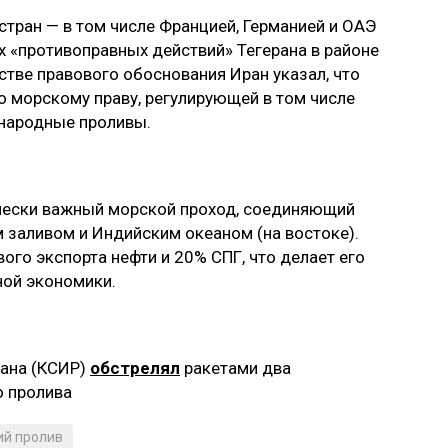
тран — в том числе Францией, Германией и ОАЭ
 «противоправных действий» Тегерана в районе
естве правового обоснования Иран указал, что
о морскому праву, регулирующей в том числе
народные проливы.
гически важный морской проход, соединяющий
м заливом и Индийским океаном (на востоке).
ого экспорта нефти и 20% СПГ, что делает его
ной экономики.
рана (КСИР)
обстрелял
ракетами два
о пролива
ий пролив