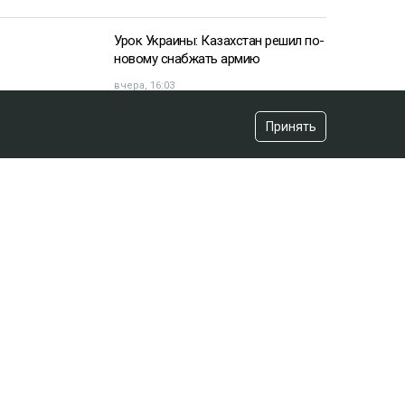
Урок Украины: Казахстан решил по-
новому снабжать армию
вчера, 16:03
Принять
«Хотела покончить с собой»:
девочка подверглась травле после
изнасилования в Актобе
вчера, 10:20
Владимир Зеленский договорился
с НАТО
вчера, 07:44