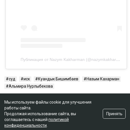
Публикация от Nazym Kakharman (@nazymkakharman)
суд
иск
Куандык Бишимбаев
Назым Кахарман
Альмира Нурлыбекова
Мы используем файлы cookie для улучшения
работы сайта.
Принять
Продолжая использование сайта, вы
соглашаетесь с нашей
политикой
конфиденциальности
.