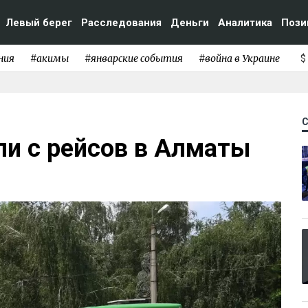
Левый берег
Расследования
Деньги
Аналитика
Пози
ния
#акимы
#январские события
#война в Украине
$
ли с рейсов в Алматы