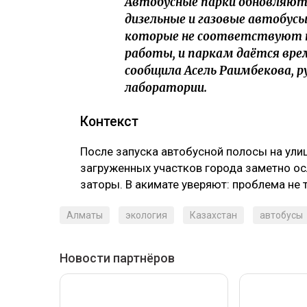
Автобусные парки обновляют
дизельные и газовые автобусы
которые не соответствуют 
работы, и паркам даётся вре
сообщила Асель Раимбекова, 
лаборатории.
Контекст
После запуска автобусной полосы на ули
загруженных участков города заметно о
заторы. В акимате уверяют: проблема не 
Алматы
экология
Казахстан
автобусы