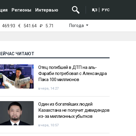
ция
Регионы
Интервью
ҚАЗ
РУС
Погода
469.93
€
541.64
₽
5.71
СЕЙЧАС ЧИТАЮТ
Отец погибшей в ДТП на аль-
Фараби потребовал с Александра
Пака 100 миллионов
вчера, 14:27
Один из богатейших людей
Казахстана не получит дивидендов
из-за миллионных убытков
вчера, 10:57