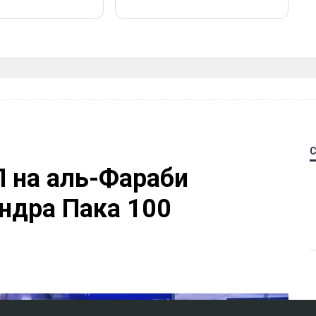
П на аль-Фараби
ндра Пака 100