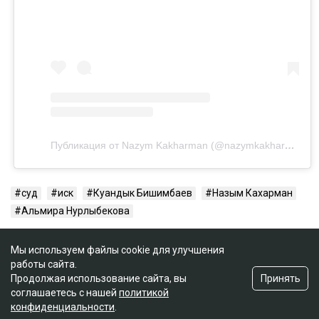
Публикация от Nazym Kakharman (@nazymkakharman)
суд
иск
Куандык Бишимбаев
Назым Кахарман
Альмира Нурлыбекова
Мы используем файлы cookie для улучшения
работы сайта.
Принять
Продолжая использование сайта, вы
соглашаетесь с нашей
политикой
конфиденциальности
.