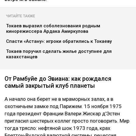
ЧИТАЙТЕ ТАКЖЕ
Токаев выразил соболезнования родным
кинорежиссера Ардака Амиркулова
Спасти «Астану»: игроки обратились к Токаеву
Токаев поручил сделать жилье доступнее для
казахстанцев
От Рамбуйе до Эвиана: как рождался
самый закрытый клуб планеты
А начало она берет не в мраморных залах, а в
охотничьем замке под Парижем. 15 ноября 1975
года президент Франции Валери Жискар д’Эстен
пригласил шестерых коллег просто поговорить. Мир
тогда трясло: нефтяной шок 1973 года, крах
Бреттон-Вудской валютной системы, рецессия,