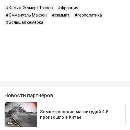
Касым-Жомарт Токаев
Франция
Эммануэль Макрон
саммит
геополитика
Большая семерка