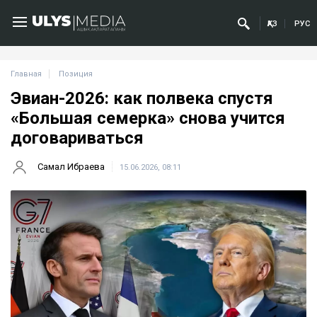
ҚАЗ
РУС
Главная
Позиция
Эвиан-2026: как полвека спустя
«Большая семерка» снова учится
договариваться
Самал Ибраева
15.06.2026, 08:11