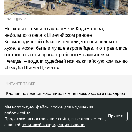
invest.gov.kz
Несколько семей из аула имени Кодаманова,
небольшого села в Шиелийском районе
Кызылординской области решили, что они ничем не
хуже, а может быть и лучше европейцев, и
отправились отстаивать свои права к районным
служителям Фемиды – подали судебный иск на
китайскую компанию «Гежуба Шиели Цемент».
ЧИТАЙТЕ ТАКЖЕ
Каспий покрылся маслянистым пятном: экологи
проверяют воду
Мы используем файлы cookie для улучшения
работы сайта.
Каждое четвёртое лекарство подешевело в
Принять
Продолжая использование сайта, вы
Казахстане — Минздрав
соглашаетесь с нашей
политикой
Следом за Кашаганом: инвестора Тенгиза обвинили в
конфиденциальности
.
экологическом нарушении