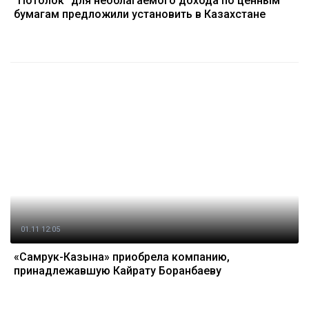
"Потолок" для необлагаемого дохода по ценным
бумагам предложили установить в Казахстане
01.11 12:05
«Самрук-Казына» приобрела компанию,
принадлежавшую Кайрату Боранбаеву