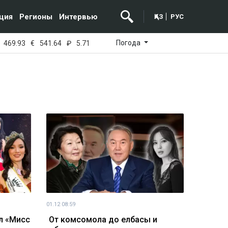
ция
Регионы
Интервью
ҚАЗ
РУС
Погода
469.93
€
541.64
₽
5.71
01.12 08:59
л «Мисс
От комсомола до елбасы и