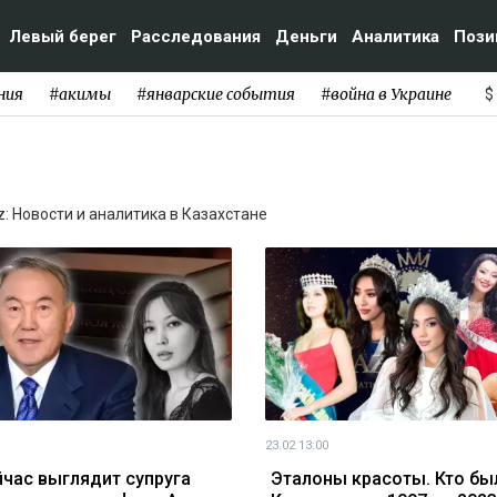
Левый берег
Расследования
Деньги
Аналитика
Пози
ния
#акимы
#январские события
#война в Украине
$
z: Новости и аналитика в Казахстане
23.02 13:00
йчас выглядит супруга
Эталоны красоты. Кто бы