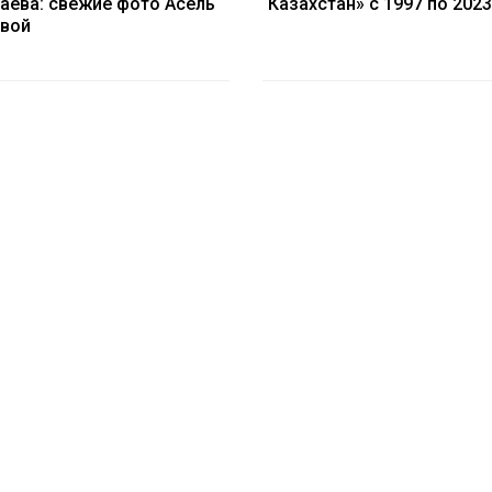
аева: свежие фото Асель
Казахстан» с 1997 по 202
вой