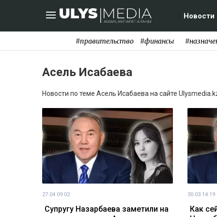
Новости
#правительство
#финансы
#назначе
Асель Исабаева
Новости по теме Асель Исабаева на сайте Ulysmedia.k
27.04 09:02
30.03 14:19
Супругу Назарбаева заметили на
Как се