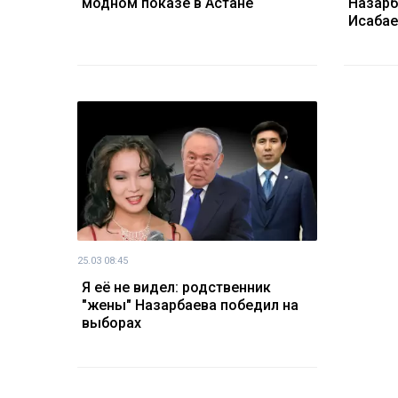
модном показе в Астане
Назарб
Исабае
25.03 08:45
Я её не видел: родственник
"жены" Назарбаева победил на
выборах