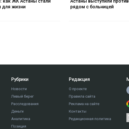
: как ЖК Астаны стали
Астаны выступили проти
 для жизни
рядом с больницей
Рубрики
Редакция
М
Новости
О проекте
Левый берег
Правила сайта
Расследования
Реклама на сайте
Деньги
Контакты
Аналитика
Редакционная политика
Позиция