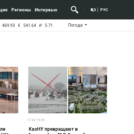
ция
Регионы
Интервью
ҚАЗ
РУС
Погода
469.93
€
541.64
₽
5.71
17.02 19:59
ели
КазНУ превращают в