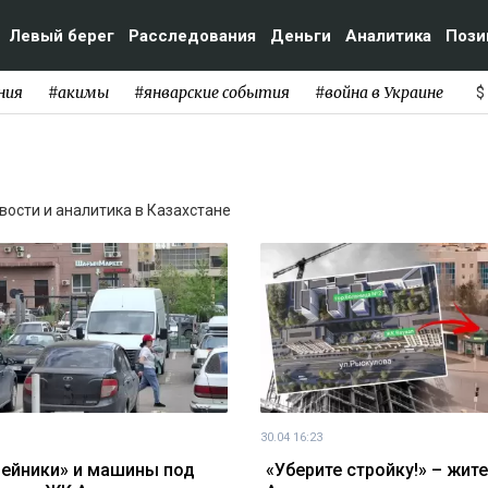
Левый берег
Расследования
Деньги
Аналитика
Пози
ния
#акимы
#январские события
#война в Украине
$
овости и аналитика в Казахстане
30.04 16:23
ейники» и машины под
«Уберите стройку!» – жит