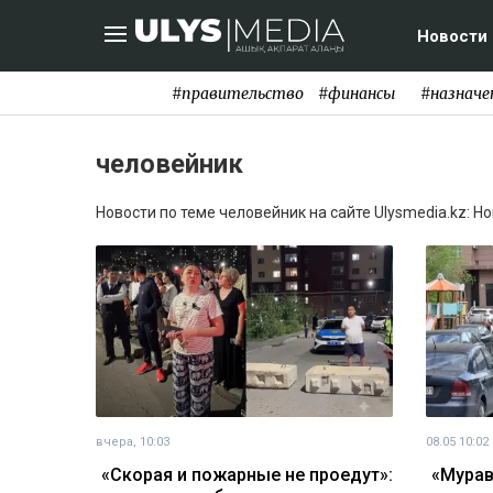
Новости
#правительство
#финансы
#назначе
человейник
Новости по теме человейник на сайте Ulysmedia.kz: Н
вчера, 10:03
08.05 10:02
«Скорая и пожарные не проедут»:
«Мурав