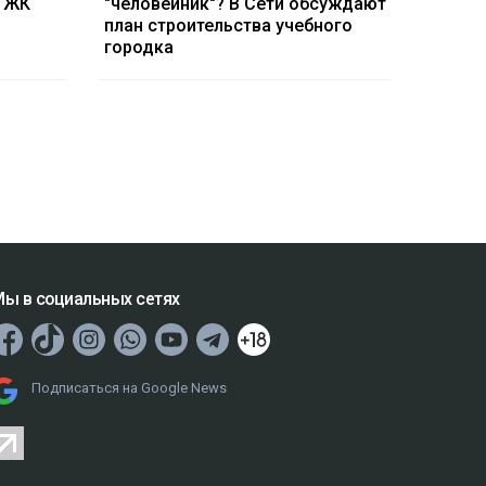
в ЖК
"человейник"? В Сети обсуждают
план строительства учебного
городка
ы в социальных сетях
Подписаться на Google News