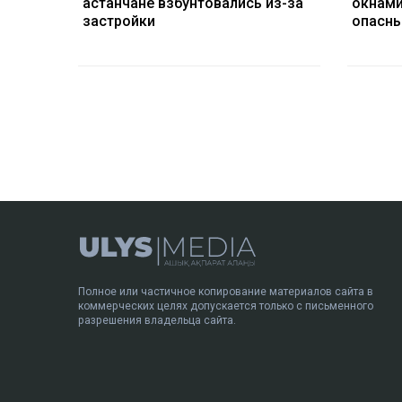
астанчане взбунтовались из-за
окнами
застройки
опасны
Полное или частичное копирование материалов сайта в
коммерческих целях допускается только с письменного
разрешения владельца сайта.