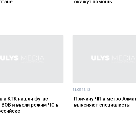
лтане
окажут помощь
31.05 16:13
ала КТК нашли фугас
Причину ЧП в метро Алма
 ВОВ и ввели режим ЧС в
выясняют специалисты
оссийске