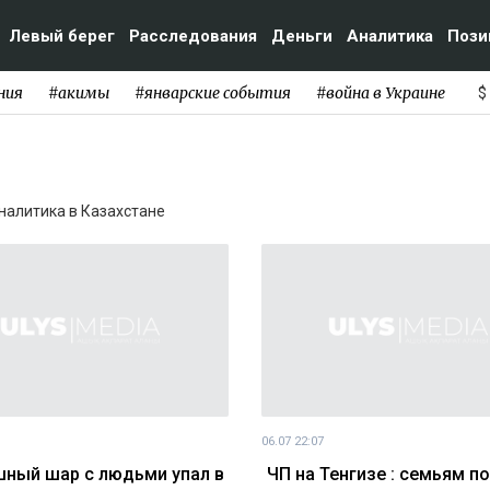
Левый берег
Расследования
Деньги
Аналитика
Пози
ния
#акимы
#январские события
#война в Украине
$
аналитика в Казахстане
06.07 22:07
ный шар с людьми упал в
ЧП на Тенгизе : семьям п