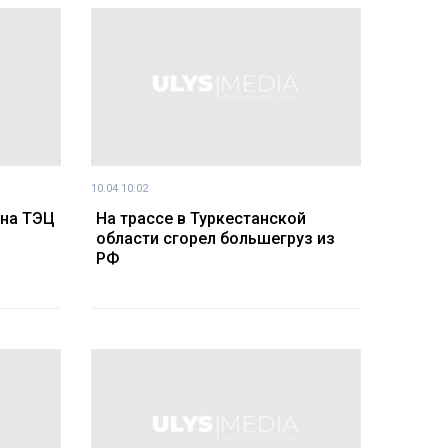
10.04 10:02
 на ТЭЦ
На трассе в Туркестанской
области сгорел большегруз из
РФ