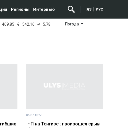
ция
Регионы
Интервью
ҚАЗ
РУС
Погода
469.85
€
542.16
₽
5.78
06.07 18:50
огибших
ЧП на Тенгизе : произошел срыв