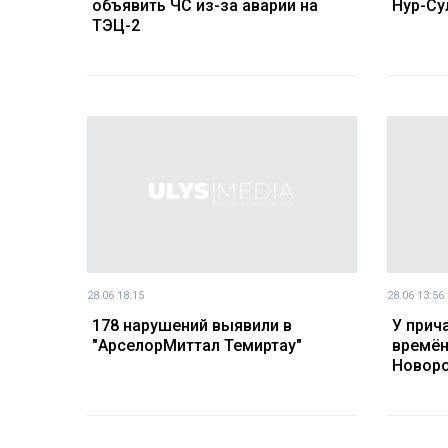
объявить ЧС из-за аварии на
Нур-Су
ТЭЦ-2
28.06 18:15
28.06 13:56
178 нарушений выявили в
У прич
"АрселорМиттал Темиртау"
времён
Новор