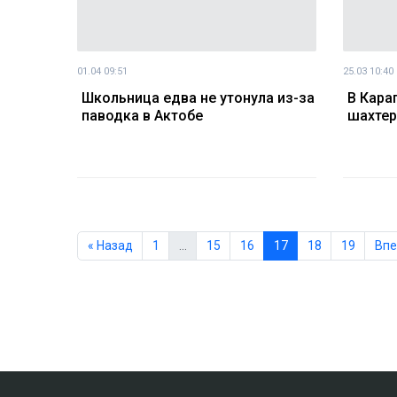
01.04 09:51
25.03 10:40
Школьница едва не утонула из-за
В Кара
паводка в Актобе
шахтер
« Назад
1
…
15
16
17
18
19
Впе