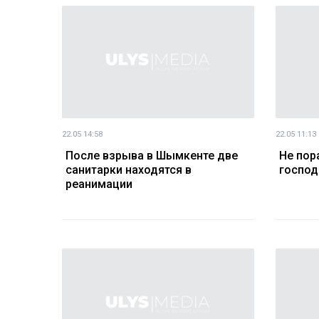
22.05 14:58
22.05 11:13
После взрыва в Шымкенте две
Не пора
санитарки находятся в
господ
реанимации