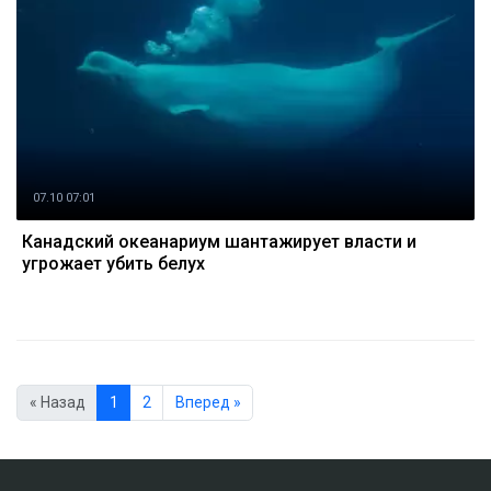
07.10 07:01
Канадский океанариум шантажирует власти и
угрожает убить белух
« Назад
1
2
Вперед »