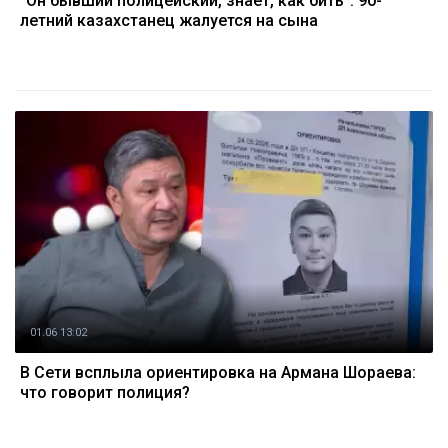
"Он бывший полицейский, знает, как бить": 90-
летний казахстанец жалуется на сына
01.06 13:02
В Сети всплыла ориентировка на Армана Шораева:
что говорит полиция?