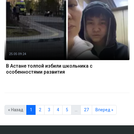
25.05 09:24
В Астане толпой избили школьника с
особенностями развития
« Назад
1
2
3
4
5
…
27
Вперед »