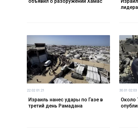
объявил о разоружении Хамас
Израил
лидера
22.02 01:21
30.01 02:03
Израиль нанес удары по Газе в
Около 
третий день Рамадана
опубли