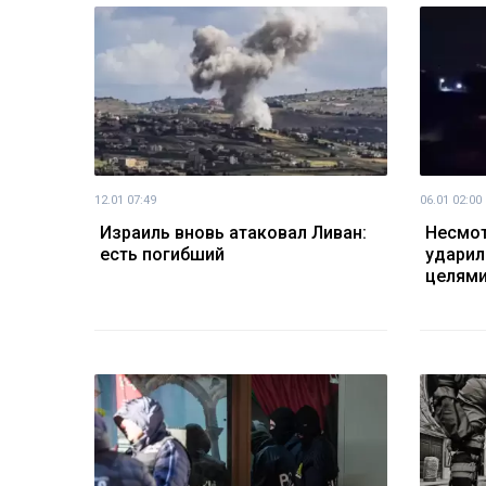
12.01 07:49
06.01 02:00
Израиль вновь атаковал Ливан:
Несмот
есть погибший
ударил
целями