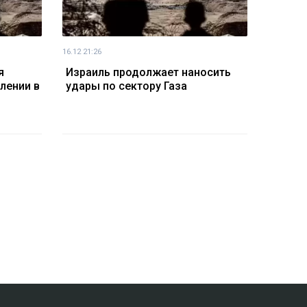
16.12 21:26
я
Израиль продолжает наносить
елении в
удары по сектору Газа