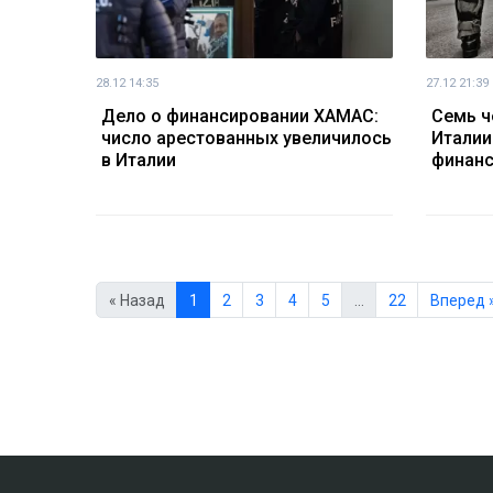
28.12 14:35
27.12 21:39
Дело о финансировании ХАМАС:
Семь ч
число арестованных увеличилось
Италии
в Италии
финан
« Назад
1
2
3
4
5
…
22
Вперед 