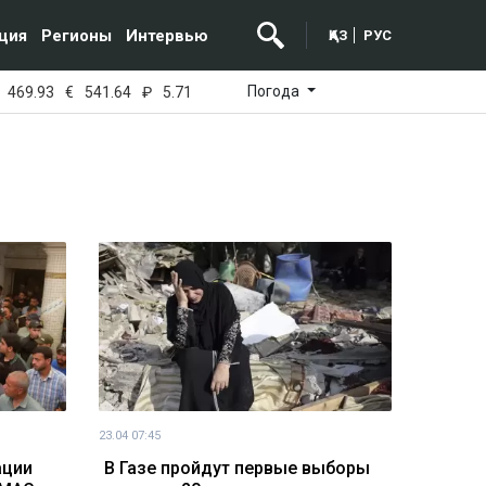
ция
Регионы
Интервью
ҚАЗ
РУС
Погода
469.93
€
541.64
₽
5.71
23.04 07:45
ации
В Газе пройдут первые выборы