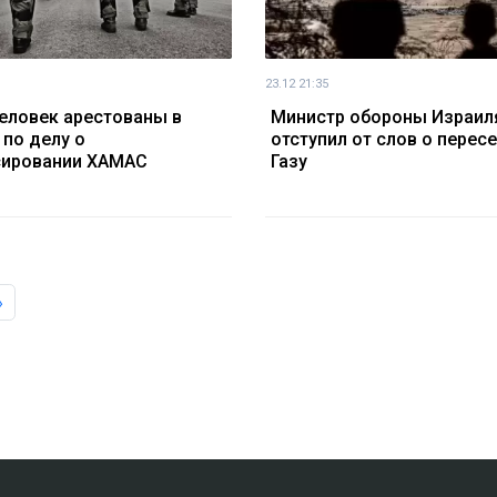
23.12 21:35
еловек арестованы в
Министр обороны Израил
 по делу о
отступил от слов о перес
сировании ХАМАС
Газу
»