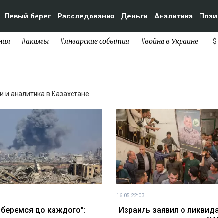
Левый берег
Расследования
Деньги
Аналитика
Пози
ния
#акимы
#январские события
#война в Украине
$
и и аналитика в Казахстане
16.05 22:03
беремся до каждого":
Израиль заявил о ликвид