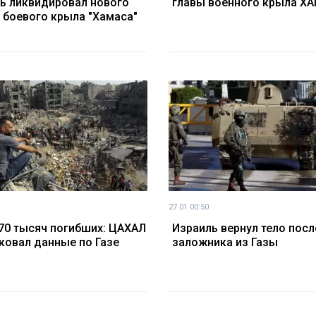
ь ликвидировал нового
главы военного крыла Х
 боевого крыла "Хамаса"
27.01 00:50
70 тысяч погибших: ЦАХАЛ
Израиль вернул тело пос
ковал данные по Газе
заложника из Газы