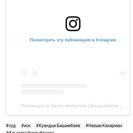
Посмотреть эту публикацию в Instagram
Публикация от Nazym Kakharman (@nazymkakharman)
суд
иск
Куандык Бишимбаев
Назым Кахарман
Альмира Нурлыбекова