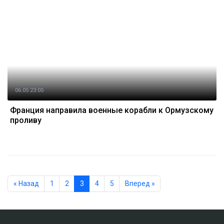
06.05 23:05
Франция направила военные корабли к Ормузскому
проливу
« Назад
1
2
3
4
5
Вперед »