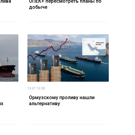
олива
ОПЕК+ пересмотреть планы по
добыче
15.07 15:28
Ормузскому проливу нашли
ых
альтернативу