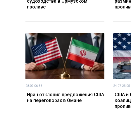
судоходства в Ормузском
размин
проливе
пролив
28.07 06:56
24.07 23:05
Иран отклонил предложения США
США и 
на переговорах в Омане
коалиц
пролив