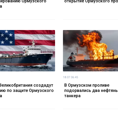
ированию Ормузского
открытие Ормузского пр
а
18.07 06:45
Великобритания создадут
В Ормузском проливе
ию по защите Ормузского
подорвались два нефтян
а
танкера