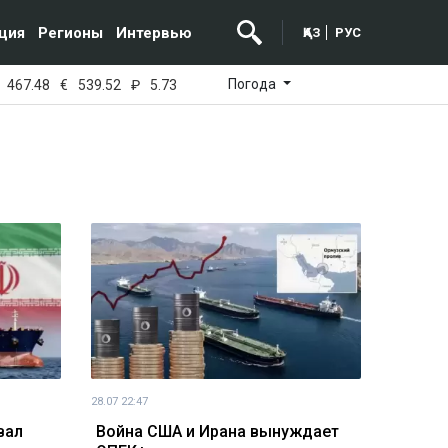
ция
Регионы
Интервью
ҚАЗ
РУС
Погода
467.48
€
539.52
₽
5.73
28.07 22:47
вал
Война США и Ирана вынуждает