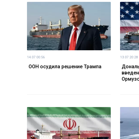
14.07 00:56
13.07 20:28
ООН осудила решение Трампа
Дональ
введен
Ормузс