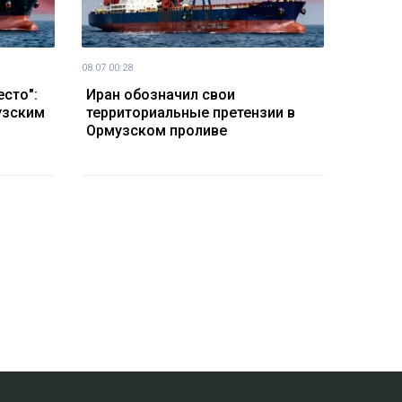
08.07 00:28
сто":
Иран обозначил свои
узским
территориальные претензии в
Ормузском проливе