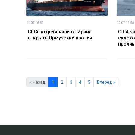
11.07 16:59
10.07 19:58
США потребовали от Ирана
США за
открыть Ормузский пролив
судохо
пролив
« Назад
1
2
3
4
5
Вперед »