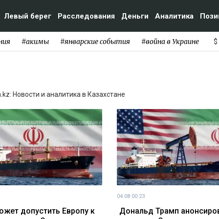
Левый берег
Расследования
Деньги
Аналитика
Пози
ния
#акимы
#январские события
#война в Украине
$
.kz: Новости и аналитика в Казахстане
04.08 00:23
ожет допустить Европу к
Дональд Трамп анонсиро