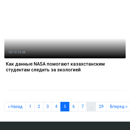
09.10 15:48
Как данные NASA помогают казахстанским
студентам следить за экологией
« Назад
1
2
3
4
5
6
7
…
29
Вперед »