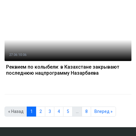
27.06 10:06
Реквием по колыбели: в Казахстане закрывают
последнюю нацпрограмму Назарбаева
« Назад
1
2
3
4
5
…
8
Вперед »