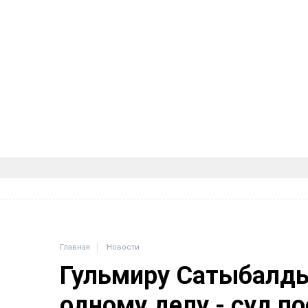
Главная
Новости
Гульмиру Сатыбалды
одному делу - суд п