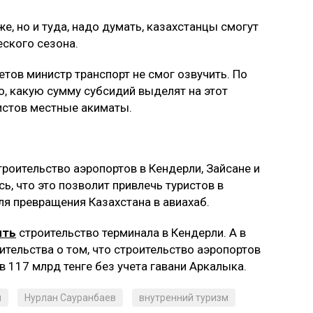
е, но и туда, надо думать, казахстанцы смогут
еского сезона.
тов министр транспорт не смог озвучить. По
го, какую сумму субсидий выделят на этот
истов местные акиматы.
троительство аэропортов в Кендерли, Зайсане и
ь, что это позволит привлечь туристов в
ля превращения Казахстана в авиахаб.
ить
строительство терминала в Кендерли. А в
тельства о том, что строительство аэропортов
 117 млрд тенге без учета гавани Аркалыка.
н
Нурлан Сауранбаев
внутренний туризм