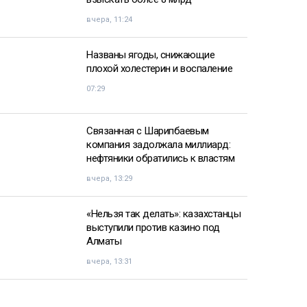
вчера, 11:24
Названы ягоды, снижающие
плохой холестерин и воспаление
07:29
Связанная с Шарипбаевым
компания задолжала миллиард:
нефтяники обратились к властям
вчера, 13:29
«Нельзя так делать»: казахстанцы
выступили против казино под
Алматы
вчера, 13:31