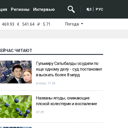
ция
Регионы
Интервью
ҚАЗ
РУС
Погода
469.93
€
541.64
₽
5.71
СЕЙЧАС ЧИТАЮТ
Гульмиру Сатыбалды осудили по
еще одному делу - суд постановил
взыскать более 8 млрд
вчера, 11:24
Названы ягоды, снижающие
плохой холестерин и воспаление
07:29