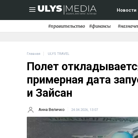
Новости
#правительство
#финансы
#назначе
Главная
ULYS TRAVEL
Полет откладывается
примерная дата запу
и Зайсан
Анна Величко
24.04.2026, 13:07