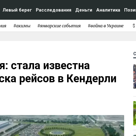
Левый берег
Расследования
Деньги
Аналитика
Пози
ния
#акимы
#январские события
#война в Украине
$
: стала известна
ска рейсов в Кендерли