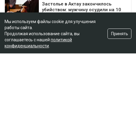
Мы используем файлы cookie для улучшения
работы сайта.
Принять
Продолжая использование сайта, вы
соглашаетесь с нашей
политикой
конфиденциальности
.
Главная
Новости
25 миллионов требует с Назым
Кахарман мать Бишимбаева
Зарина Файзулина
06.08.2026, 08:58
Коллаж Ulysmedia.kz
Назым Кахарман сообщила, что мать ее бывшего
мужа Куандыка Бишимбаева подала против нее иск