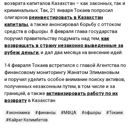
возврата капиталов Казахстан – как законных, так и
криминальных. Так, 21 января Токаев попросил
олигархов
реинвестировать в Казахстан
капиталы
, а также анонсировал борьбу с оттоком
средств в офшоры. 8 февраля глава государства
поручил правительству подумать над тем,
как
возвращать в страну незаконно выведенные за
рубеж деньги
, и дал два месяца на внесение идей.
14 февраля Токаев встретился с главой Агентства по
финансовому мониторингу Жанатом Элимановым
и поручил уделить особое внимание поиску активов,
полученных незаконным путем, в том числе и за
границей, а также
активизировать работу по их
возврату
в Казахстан.
экономика
финансы
МФЦА
офшоры
Токаев
Кайрат Келимбетов