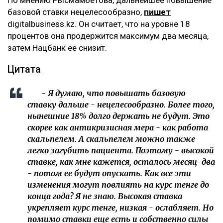
‎По мнению Рысмамбетова, дальнейшее повышение
базовой ставки нецелесообразно,
пишет
digitalbusiness.kz. Он считает, что на уровне 18
процентов она продержится максимум два месяца,
затем Нацбанк ее снизит.
‎Цитата
- ‎Я думаю, что повышать базовую
ставку дальше - нецелесообразно. Более того,
нынешние 18% долго держать не будут. Это
скорее как антикризисная мера - как работа
скальпелем. А скальпелем можно также
легко загубить пациента. Поэтому - высокой
ставке, как мне кажется, осталось месяц-два
- потом ее будут опускать. Как все эти
изменения могут повлиять на курс тенге до
конца года? Я не знаю. Высокая ставка
укрепляет курс тенге, низкая - ослабляет. Но
помимо ставки еще есть и собственно силы