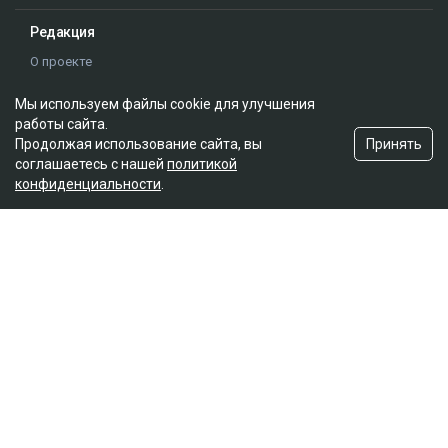
Редакция
О проекте
Правила сайта
Мы используем файлы cookie для улучшения
Реклама на сайте
работы сайта.
Контакты
Принять
Продолжая использование сайта, вы
Редакционная политика
соглашаетесь с нашей
политикой
конфиденциальности
.
Мы в социальных сетях
Подписаться на Google News
© 2026. ТОО "Ulys Media Group". Все права защищены.