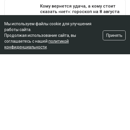
Мы используем файлы cookie для улучшения
работы сайта.
Принять
Продолжая использование сайта, вы
соглашаетесь с нашей
политикой
конфиденциальности
.
Главная
Новости
Отец погибшей в ДТП на аль-
Фараби потребовал с Александра
Пака 100 миллионов
Динара Бекболаева
07.08.2026, 14:27
Коллаж Ulysmedia.kz