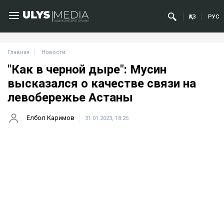
ҚАЗ
РУС
Главная
Новости
"Как в черной дыре": Мусин
высказался о качестве связи на
левобережье Астаны
Елбол Каримов
31.01.2023, 18:25