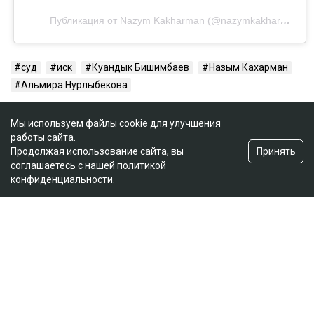
Публикация от Nazym Kakharman (@nazymkakharman)
суд
иск
Куандык Бишимбаев
Назым Кахарман
Альмира Нурлыбекова
Мы используем файлы cookie для улучшения
работы сайта.
Принять
Продолжая использование сайта, вы
соглашаетесь с нашей
политикой
конфиденциальности
.