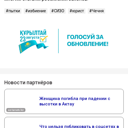
пытки
избиение
СИЗО
юрист
Чечня