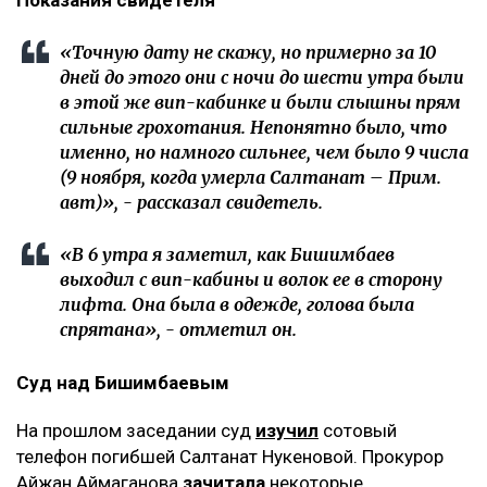
Показания свидетеля
«Точную дату не скажу, но примерно за 10
дней до этого они с ночи до шести утра были
в этой же вип-кабинке и были слышны прям
сильные грохотания. Непонятно было, что
именно, но намного сильнее, чем было 9 числа
(9 ноября, когда умерла Салтанат – Прим.
авт)», - рассказал свидетель.
«В 6 утра я заметил, как Бишимбаев
выходил с вип-кабины и волок ее в сторону
лифта. Она была в одежде, голова была
спрятана», - отметил он.
Суд над Бишимбаевым
На прошлом заседании суд
изучил
сотовый
телефон погибшей Салтанат Нукеновой. Прокурор
Айжан Аймаганова
зачитала
некоторые