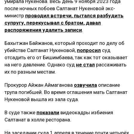
умирала Нукенова. Весь день 9 ноября 2023 года
после ночных побоев Салтанат Нукеновой экс-
министр
проводил встречи, пытался разбудить
супругу, перекусывал с братом, давал
распоряжения удалить записи
.
Бахытжан Байжанов, который проходит по делу об
убийстве Салтанат Нукеновой,
попросил
суд
отсадить его от Бишимбаева, так как тот оказывает
на него давление. Однако суд
не стал
рассаживать
их по разным местам.
Прокурор Айжан Аймаганова
озвучила
описание
трупа погибшей. Во время оглашения мать Салтанат
Нукеновой вышла из зала суда.
В суде также
показали
видеокадры избиения
Салтанат в холле ресторана.
На заседании суда 1 апреля в течение почти четырёх