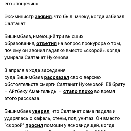
его «пощечин».
Экс-министр
заявил
, что был начеку, когда избивал
Салтанат.
Бишимбаев, имеющий три высших
образования,
ответил
на вопрос прокурора о том,
почему он звонил гадалке вместо «скорой», когда
умирала Салтанат Нукенова.
3 апреля в ходе заседания
суда Бишимбаев
рассказал
свою версию
обстоятельств смерти Салтанат Нукеновой. Её брату
– Айтбеку Амангельды –
стало плохо
во время
этого рассказа.
Бишимбаев
уверял
, что Салтанат сама падала и
ударялась о кафель, стены, пол, унитаз. Он вместо
“скорой”
просил
помощи у ясновидящей, когда