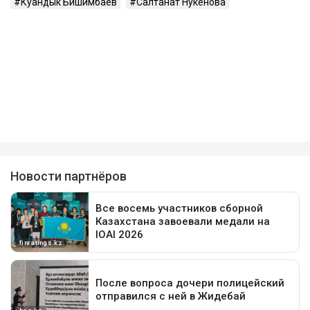
Куандык Бишимбаев
Салтанат Нукенова