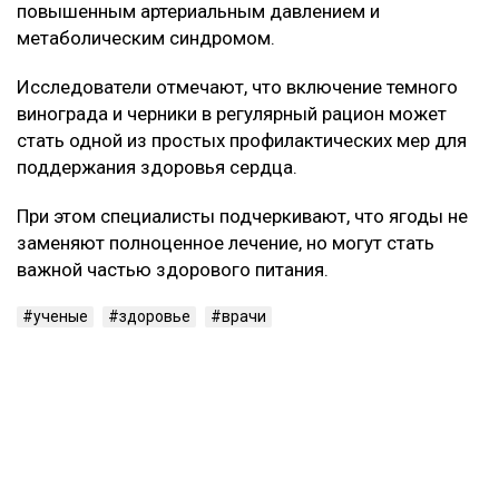
Кроме того, они положительно влияют на
эластичность сосудов и общее состояние сердечно-
сосудистой системы.
Кому особенно полезно
Наиболее выраженный защитный эффект ученые
зафиксировали у людей с избыточным весом,
повышенным артериальным давлением и
метаболическим синдромом.
Исследователи отмечают, что включение темного
винограда и черники в регулярный рацион может
стать одной из простых профилактических мер для
поддержания здоровья сердца.
При этом специалисты подчеркивают, что ягоды не
заменяют полноценное лечение, но могут стать