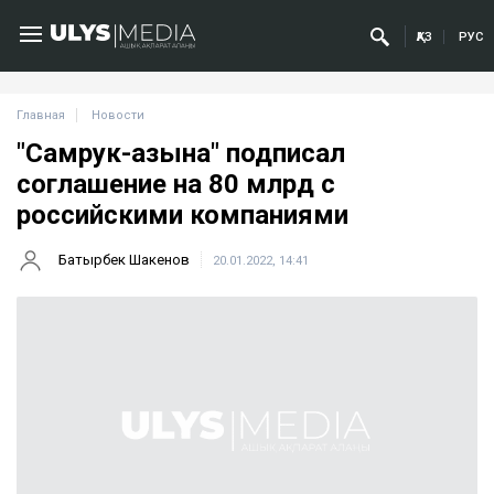
ҚАЗ
РУС
Главная
Новости
"Самрук-Қазына" подписал
соглашение на 80 млрд с
российскими компаниями
Батырбек Шакенов
20.01.2022, 14:41