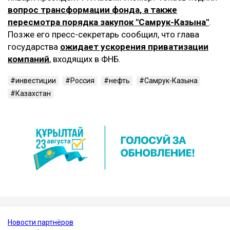
вопрос трансформации фонда, а также
пересмотра порядка закупок "Самрук-Казына"
.
Позже его пресс-секретарь сообщил, что глава
государства
ожидает ускорения приватизации
компаний
, входящих в ФНБ.
инвестиции
Россия
нефть
Самрук-Казына
Казахстан